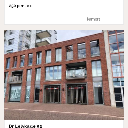
250 p.m. ex.
kamers
Dr Lelykade 52