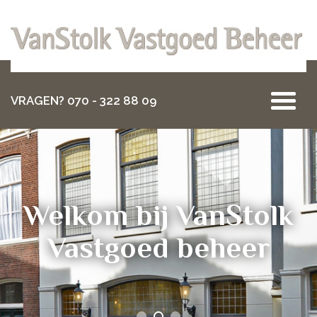
VRAGEN? 070 - 322 88 09
Welkom bij VanStolk
Vastgoed beheer